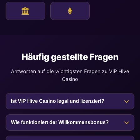
Häufig gestellte Fragen
Antworten auf die wichtigsten Fragen zu VIP Hive
Casino
Ist VIP Hive Casino legal und lizenziert?
Ja, VIP Hive Casino operiert unter einer
gültigen Glücksspiellizenz der Regierung von
Wie funktioniert der Willkommensbonus?
Curacao. Wir unterliegen strengen
Unser Willkommenspaket ist auf drei
regulatorischen Auflagen und werden