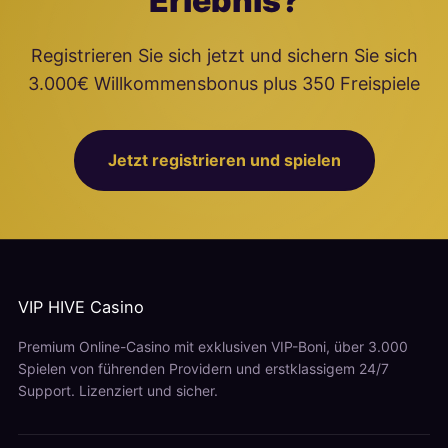
Erlebnis?
Umsatzbedingungen für das Cashback.
Registrieren Sie sich jetzt und sichern Sie sich
3.000€ Willkommensbonus plus 350 Freispiele
Jetzt registrieren und spielen
VIP HIVE
Casino
Premium Online-Casino mit exklusiven VIP-Boni, über 3.000
Spielen von führenden Providern und erstklassigem 24/7
Support. Lizenziert und sicher.