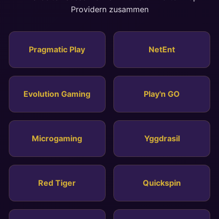
Providern zusammen
Pragmatic Play
NetEnt
Evolution Gaming
Play'n GO
Microgaming
Yggdrasil
Red Tiger
Quickspin