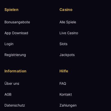
Spielen
Casino
Bonusangebote
Alle Spiele
App Download
Live Casino
Login
Slots
Registrierung
Jackpots
Information
Hilfe
Über uns
FAQ
AGB
Kontakt
Datenschutz
Zahlungen