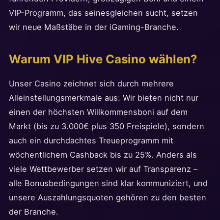
VIP-Programm, das seinesgleichen sucht, setzen
wir neue Maßstäbe in der iGaming-Branche.
Warum VIP Hive Casino wählen?
Unser Casino zeichnet sich durch mehrere
Alleinstellungsmerkmale aus: Wir bieten nicht nur
einen der höchsten Willkommensboni auf dem
Markt (bis zu 3.000€ plus 350 Freispiele), sondern
auch ein durchdachtes Treueprogramm mit
wöchentlichem Cashback bis zu 25%. Anders als
viele Wettbewerber setzen wir auf Transparenz –
alle Bonusbedingungen sind klar kommuniziert, und
unsere Auszahlungsquoten gehören zu den besten
der Branche.