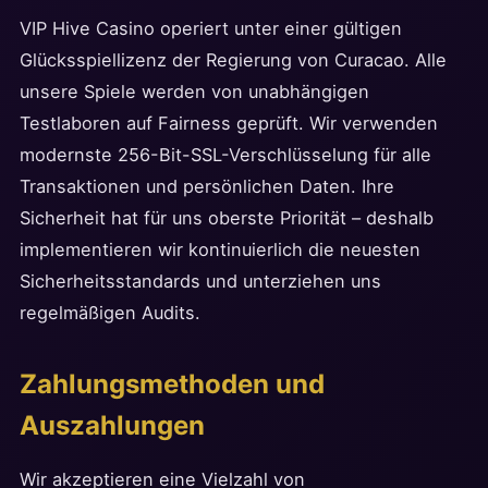
VIP Hive Casino operiert unter einer gültigen
Glücksspiellizenz der Regierung von Curacao. Alle
unsere Spiele werden von unabhängigen
Testlaboren auf Fairness geprüft. Wir verwenden
modernste 256-Bit-SSL-Verschlüsselung für alle
Transaktionen und persönlichen Daten. Ihre
Sicherheit hat für uns oberste Priorität – deshalb
implementieren wir kontinuierlich die neuesten
Sicherheitsstandards und unterziehen uns
regelmäßigen Audits.
Zahlungsmethoden und
Auszahlungen
Wir akzeptieren eine Vielzahl von