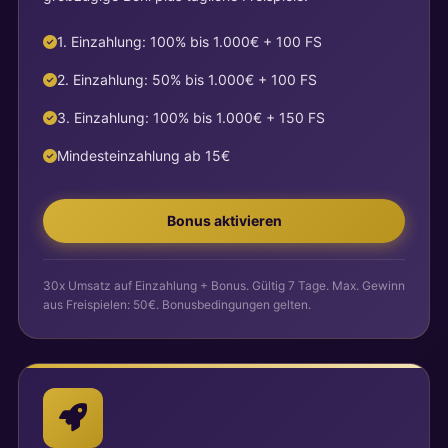
1. Einzahlung: 100% bis 1.000€ + 100 FS
2. Einzahlung: 50% bis 1.000€ + 100 FS
3. Einzahlung: 100% bis 1.000€ + 150 FS
Mindesteinzahlung ab 15€
Bonus aktivieren
30x Umsatz auf Einzahlung + Bonus. Gültig 7 Tage. Max. Gewinn
aus Freispielen: 50€. Bonusbedingungen gelten.