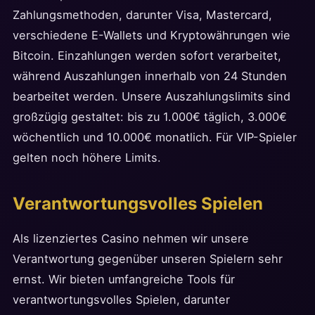
Zahlungsmethoden, darunter Visa, Mastercard,
verschiedene E-Wallets und Kryptowährungen wie
Bitcoin. Einzahlungen werden sofort verarbeitet,
während Auszahlungen innerhalb von 24 Stunden
bearbeitet werden. Unsere Auszahlungslimits sind
großzügig gestaltet: bis zu 1.000€ täglich, 3.000€
wöchentlich und 10.000€ monatlich. Für VIP-Spieler
gelten noch höhere Limits.
Verantwortungsvolles Spielen
Als lizenziertes Casino nehmen wir unsere
Verantwortung gegenüber unseren Spielern sehr
ernst. Wir bieten umfangreiche Tools für
verantwortungsvolles Spielen, darunter